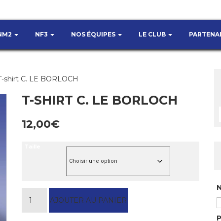
NM2
NF3
NOS ÉQUIPES
LE CLUB
PARTENA
T-shirt C. LE BORLOCH
T-SHIRT C. LE BORLOCH
12,00
€
Taille
quantité de T-shirt C. LE BORLOCH
AJOUTER AU PANIER