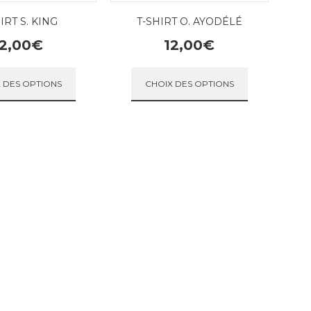
IRT S. KING
T-SHIRT O. AYODÉLÉ
2,00
€
12,00
€
rs variations. Les options peuvent être choisies sur la page du pr
Ce produit a plusieurs variations. Les options pe
Ce produit a 
 DES OPTIONS
CHOIX DES OPTIONS