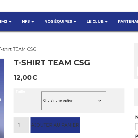
NM2
NF3
NOS ÉQUIPES
LE CLUB
PARTENA
T-shirt TEAM CSG
T-SHIRT TEAM CSG
12,00
€
Taille
quantité de T-shirt TEAM CSG
AJOUTER AU PANIER