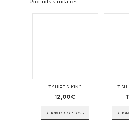
Produits similaires
T-SHIRT S. KING
T-SH
12,00
€
1
Ce produit a plusieu
CHOIX DES OPTIONS
CHOIX