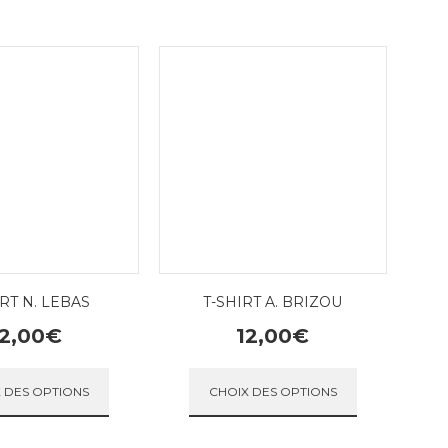
IRT N. LEBAS
T-SHIRT A. BRIZOU
2,00
€
12,00
€
rs variations. Les options peuvent être choisies sur la page du pr
Ce produit a plusieurs variations. Les options pe
Ce produit a 
 DES OPTIONS
CHOIX DES OPTIONS