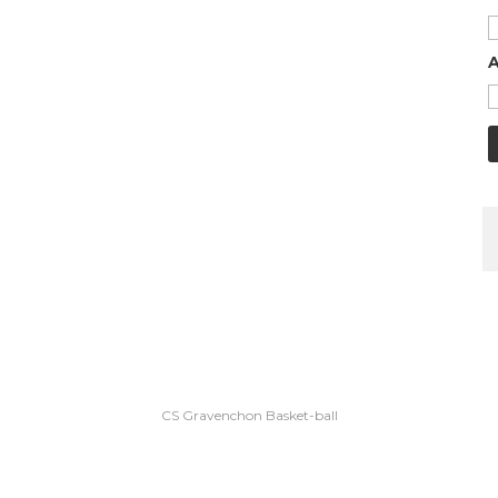
A
CS Gravenchon Basket-ball