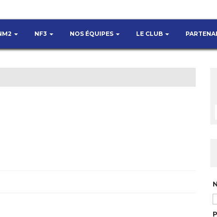
NM2
NF3
NOS ÉQUIPES
LE CLUB
PARTENA