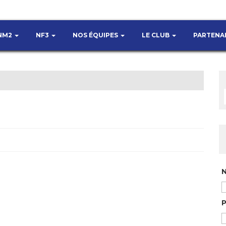
NM2
NF3
NOS ÉQUIPES
LE CLUB
PARTENA