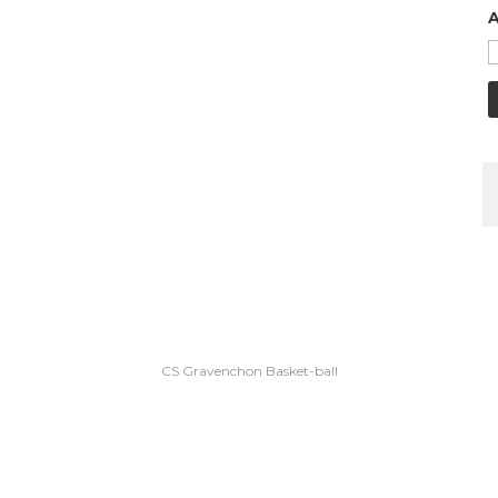
A
CS Gravenchon Basket-ball