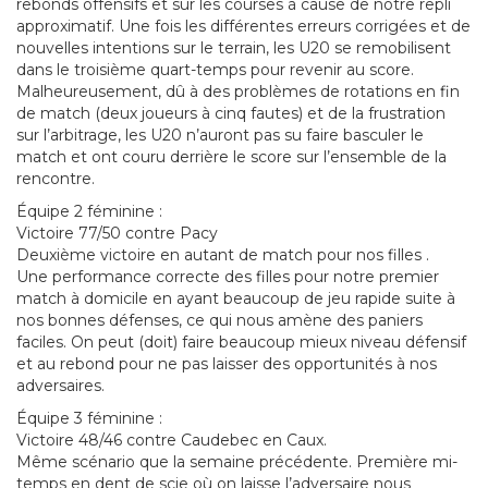
rebonds offensifs et sur les courses à cause de notre repli
approximatif. Une fois les différentes erreurs corrigées et de
nouvelles intentions sur le terrain, les U20 se remobilisent
dans le troisième quart-temps pour revenir au score.
Malheureusement, dû à des problèmes de rotations en fin
de match (deux joueurs à cinq fautes) et de la frustration
sur l’arbitrage, les U20 n’auront pas su faire basculer le
match et ont couru derrière le score sur l’ensemble de la
rencontre.
Équipe 2 féminine :
Victoire 77/50 contre Pacy
Deuxième victoire en autant de match pour nos filles .
Une performance correcte des filles pour notre premier
match à domicile en ayant beaucoup de jeu rapide suite à
nos bonnes défenses, ce qui nous amène des paniers
faciles. On peut (doit) faire beaucoup mieux niveau défensif
et au rebond pour ne pas laisser des opportunités à nos
adversaires.
Équipe 3 féminine :
Victoire 48/46 contre Caudebec en Caux.
Même scénario que la semaine précédente. Première mi-
temps en dent de scie où on laisse l’adversaire nous