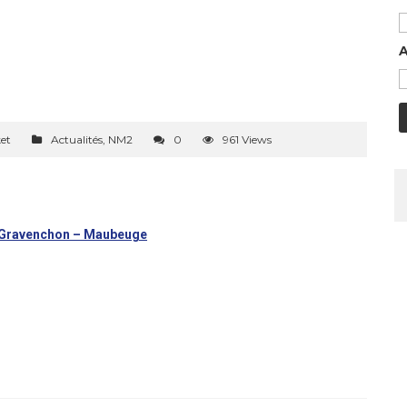
A
et
Actualités
,
NM2
0
961 Views
ch Gravenchon – Maubeuge