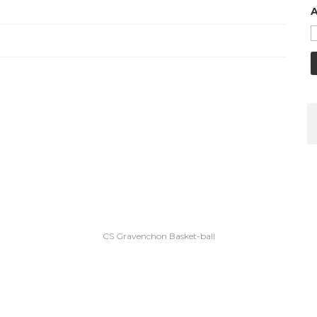
A
CS Gravenchon Basket-ball