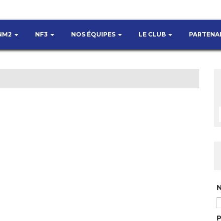
NM2
NF3
NOS ÉQUIPES
LE CLUB
PARTENA