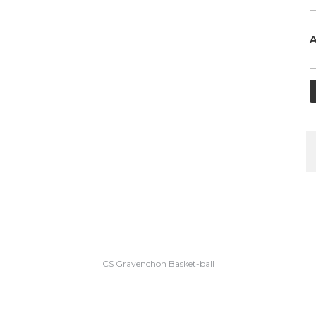
A
CS Gravenchon Basket-ball