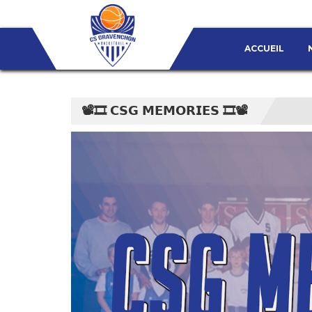
ACCUEIL
📽🎞 𝗖𝗦𝗚 𝗠𝗘𝗠𝗢𝗥𝗜𝗘𝗦 🎞📽