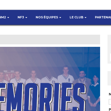
NM2
NF3
NOS ÉQUIPES
LE CLUB
PARTENA