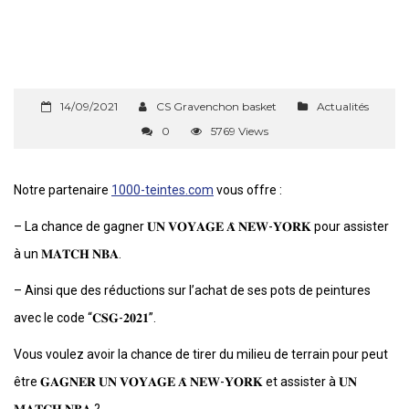
14/09/2021
CS Gravenchon basket
Actualités
0
5769 Views
Notre partenaire
1000-teintes.com
vous offre :
– La chance de gagner 𝐔𝐍 𝐕𝐎𝐘𝐀𝐆𝐄 𝐀̀ 𝐍𝐄𝐖-𝐘𝐎𝐑𝐊 pour assister
à un 𝐌𝐀𝐓𝐂𝐇 𝐍𝐁𝐀.
– Ainsi que des réductions sur l’achat de ses pots de peintures
avec le code “𝐂𝐒𝐆-𝟐𝟎𝟐𝟏”.
Vous voulez avoir la chance de tirer du milieu de terrain pour peut
être 𝐆𝐀𝐆𝐍𝐄𝐑 𝐔𝐍 𝐕𝐎𝐘𝐀𝐆𝐄 𝐀̀ 𝐍𝐄𝐖-𝐘𝐎𝐑𝐊 et assister à 𝐔𝐍
𝐌𝐀𝐓𝐂𝐇 𝐍𝐁𝐀 ?