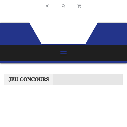
𝐉𝐄𝐔 𝐂𝐎𝐍𝐂𝐎𝐔𝐑𝐒